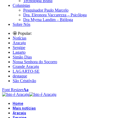
Tecnologia Brasil
Colunistas
Pesquisador Paulo Marcelo
Dra. Eleonora Vaccarezza – Psicóloga
Dra Myrna Landim – Bióloga
Sobre Nós
🤩 Popular:
Notícias
Aracaju
Sergipe
Lagarto
Simão Dias
Nossa Senhora do Socorro
Grande Aracaju
LAGARTO-SE
destaque
São Cristóvão
Font Resizer
Aa
Home
Mais notícias
Aracaju
Sergipe