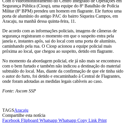
Com o videomonitoramento do Centro Integrado de Operações em
Segurança Pública (Ciosp), uma equipe do 8º Batalhão de Polícia
Militar (8º BPM) prendeu um homem em flagrante. Ele furtou uma
porta de alumínio do antigo PAC do bairro Siqueira Campos, em
Aracaju, na manhã dessa quinta-feira, 11.
De acordo com as informações policiais, imagens de câmeras de
segurança registraram o momento em que o suspeito entra pela
janela e, instantes após, sai do local com uma porta de alumínio,
caminhando pela rua. O Ciosp acionou a equipe policial mais
próxima ao local, que chegou ao suspeito, detido em flagrante.
No momento da abordagem policial, ele já não mais se encontrava
com o bem furtado e também não indicou a destinação do material
subtraído do local. Mas, diante da confirmação de que ele tinha sido
o autor do furto, foi detido e encaminhado à Central de Flagrantes,
onde foram adotadas as medidas legais cabíveis ao caso.
Fonte: Ascom SSP
TAGS
Aracaju
Compartilhe esta notícia
Facebook
Flipboard
Whatsapp
Whatsapp
Copy Link
Print