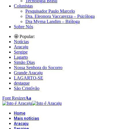
Tecnologia Brasil
Colunistas
Pesquisador Paulo Marcelo
Dra. Eleonora Vaccarezza – Psicóloga
Dra Myrna Landim – Bióloga
Sobre Nós
🤩 Popular:
Notícias
Aracaju
Sergipe
Lagarto
Simão Dias
Nossa Senhora do Socorro
Grande Aracaju
LAGARTO-SE
destaque
São Cristóvão
Font Resizer
Aa
Home
Mais notícias
Aracaju
Sergipe